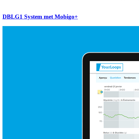
DBLG1 System met Mobigo+