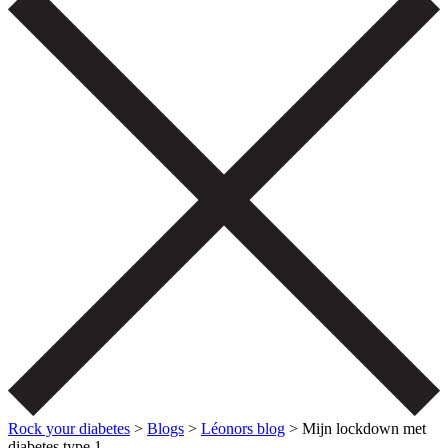
Rock your diabetes
>
Blogs
>
Léonors blog
>
Mijn lockdown met
diabetes type 1