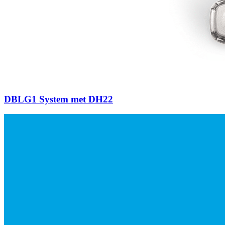
DBLG1 System met DH22