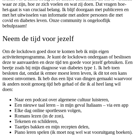
waar ze zijn, hoe ze zich voelen en wat zij doen. Dat vragen hoe-
het-gaat is van cruciaal belang. Ik blijf doorgaan met publiceren en
met het uitwisselen van informatie met andere personen die met
covid en diabetes leven. Onze community is ongelooflijk
behulpzaam!
Neem de tijd voor jezelf
Om de lockdown goed door te komen heb ik mijn eigen
activiteitenprogramma. Je kunt de lockdown ondergaan of beslissen
deze te aanvaarden en deze tijd ten goede voor jezelf gebruiken. Een
beetje zoals bij mijn diagnose van diabetes type 1. Ik heb toen
besloten dat, omdat ik ermee moest leren leven, ik dit tot een kans
moest omvormen. Ik heb dus een lijst van dingen gemaakt waarvoor
ik anders nooit genoeg tijd heb gehad of die ik al heel lang wil
doen:
Naar een podcast over algemene cultuur luisteren,
Een nieuwe taal leren – in mijn geval Italiaans – via een app
Elke dag online sportlessen volgen,
Romans lezen (in de zon),
Tekenen en schilderen,
Taartjes bakken en mijn recepten delen,
Piano leren spelen (ik moet nog wel wat vooruitgang boeken).