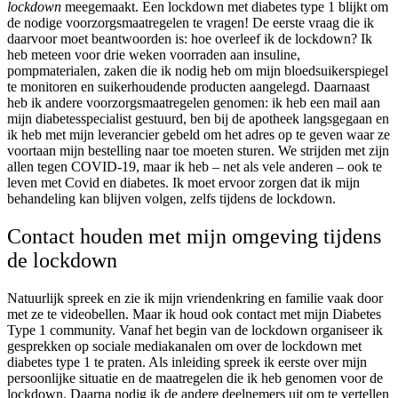
lockdown
meegemaakt. Een lockdown met diabetes type 1 blijkt om
de nodige voorzorgsmaatregelen te vragen! De eerste vraag die ik
daarvoor moet beantwoorden is: hoe overleef ik de lockdown? Ik
heb meteen voor drie weken voorraden aan insuline,
pompmaterialen, zaken die ik nodig heb om mijn bloedsuikerspiegel
te monitoren en suikerhoudende producten aangelegd. Daarnaast
heb ik andere voorzorgsmaatregelen genomen: ik heb een mail aan
mijn diabetesspecialist gestuurd, ben bij de apotheek langsgegaan en
ik heb met mijn leverancier gebeld om het adres op te geven waar ze
voortaan mijn bestelling naar toe moeten sturen. We strijden met zijn
allen tegen COVID-19, maar ik heb – net als vele anderen – ook te
leven met Covid en diabetes. Ik moet ervoor zorgen dat ik mijn
behandeling kan blijven volgen, zelfs tijdens de lockdown.
Contact houden met mijn omgeving tijdens
de lockdown
Natuurlijk spreek en zie ik mijn vriendenkring en familie vaak door
met ze te videobellen. Maar ik houd ook contact met mijn Diabetes
Type 1 community
.
Vanaf het begin van de lockdown organiseer ik
gesprekken op sociale mediakanalen om over de lockdown met
diabetes type 1 te praten. Als inleiding spreek ik eerste over mijn
persoonlijke situatie en de maatregelen die ik heb genomen voor de
lockdown. Daarna nodig ik de andere deelnemers uit om te vertellen