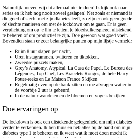
Natuurlijk hoeven wij dat allemaal niet te doen! Ik kijk ook naar
series en ik heb nog nooit zoveel geslapen! Net zoals er niemand is
die goed of slecht met zijn diabetes leeft, zo zijn er ook geen goede
of slechte manieren om met de lockdown om te gaan. Er is geen
verplichting om op je lijn te letten, je bloedsuikerspiegel uitstekend
te beheren of om productief te zijn. Doe gewoon wat goed voelt.
Bovendien staan er zeer belangrijke punten op mijn lijstje vermeld:
Ruim 8 uur slapen per nacht,
Uren instagrammen, twitteren en tiktokken,
Zweedse puzzels maken,
Grey’s Anatomy, Atypical, La Casa de Papel, Le Bureau des
Légendes, Top Chef, Les Bracelets Rouges, de hele Harry
Potter-reeks en La Maison France 5 kijken,
Regelmatig even op de bank zitten en me afvragen wat er in
de voorbije 2 uur is gebeurd,
In de natuur wandelen en de bloemen en vogels bekijken.
Doe ervaringen op
De lockdown is ook een uitstekende gelegenheid om mijn diabetes
verder te verkennen. Ik ben thuis en heb alles bij de hand om mijn
diabetes type 1 te beheren en ik weet wat ik moet doen mocht ik