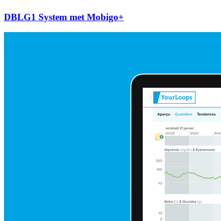
DBLG1 System met Mobigo+