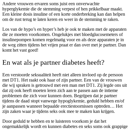
Andere vrouwen ervaren soms juist een onverwachte
hyperglykemie die de stemming verpest of hen prikkelbaar maakt.
Een kleine dosis insuline of een korte onderbreking kan dan helpen
om de rust terug te laten keren en weer in de stemming te raken.
Los van de hypo’s en hyper’s heb je ook te maken met de apparaten
die ze moeten voorkomen. Ongelukjes met bloedglucosemeters of
insulinepompen komen regelmatig voor en als deze apparaten je in
de weg zitten tijdens het vrijen praat er dan over met je partner. Dan
komt het vast goed!
En wat als je partner diabetes heeft?
Een verstoorde seksualiteit heeft niet alleen invloed op de persoon
met DT1. Het raakt ook haar of zijn partner. Een van de vrouwen
die wij spraken is getrouwd met een man met DT1. Zij legde ons uit
dat zij ook heeft moeten leren zich aan te passen aan de intieme
problemen die zich voor kunnen doen. Begrijpen dat je partner
tijdens de daad stopt vanwege hypoglykemie, geduld hebben en/of
je aanpassen wanneer bepaalde erectiestoornissen optreden… Het
zijn zaken waar je tijdens seks ook mee te maken kan krijgen.
Door geduld te hebben en te luisteren voorkom je dat het
ongemakkelijk wordt en kunnen diabetes en seks soms ook grappige