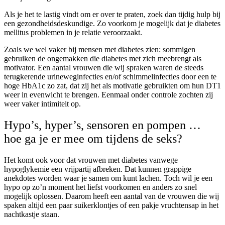
Als je het te lastig vindt om er over te praten, zoek dan tijdig hulp bij
een gezondheidsdeskundige. Zo voorkom je mogelijk dat je diabetes
mellitus problemen in je relatie veroorzaakt.
Zoals we wel vaker bij mensen met diabetes zien: sommigen
gebruiken de ongemakken die diabetes met zich meebrengt als
motivator. Een aantal vrouwen die wij spraken waren de steeds
terugkerende urineweginfecties en/of schimmelinfecties door een te
hoge HbA1c zo zat, dat zij het als motivatie gebruikten om hun DT1
weer in evenwicht te brengen
.
Eenmaal onder controle zochten zij
weer vaker intimiteit op.
Hypo’s, hyper’s, sensoren en pompen …
hoe ga je er mee om tijdens de seks?
Het komt ook voor dat vrouwen met diabetes vanwege
hypoglykemie een vrijpartij afbreken. Dat kunnen grappige
anekdotes worden waar je samen om kunt lachen. Toch wil je een
hypo op zo’n moment het liefst voorkomen en anders zo snel
mogelijk oplossen. Daarom heeft een aantal van de vrouwen die wij
spaken altijd een paar suikerklontjes of een pakje vruchtensap in het
nachtkastje staan.