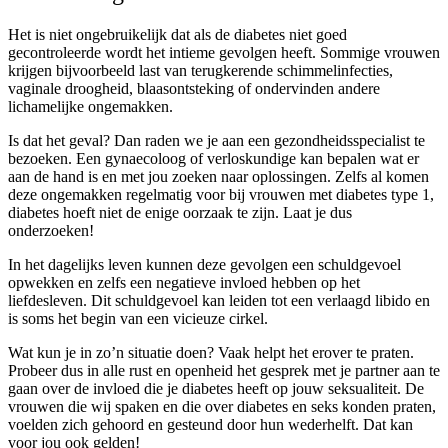
Het is niet ongebruikelijk dat als de diabetes niet goed
gecontroleerde wordt het intieme gevolgen heeft. Sommige vrouwen
krijgen bijvoorbeeld last van terugkerende schimmelinfecties,
vaginale droogheid, blaasontsteking of ondervinden andere
lichamelijke ongemakken.
Is dat het geval? Dan raden we je aan een gezondheidsspecialist te
bezoeken. Een gynaecoloog of verloskundige kan bepalen wat er
aan de hand is en met jou zoeken naar oplossingen. Zelfs al komen
deze ongemakken regelmatig voor bij vrouwen met diabetes type 1,
diabetes hoeft niet de enige oorzaak te zijn. Laat je dus
onderzoeken!
In het dagelijks leven kunnen deze gevolgen een schuldgevoel
opwekken en zelfs een negatieve invloed hebben op het
liefdesleven. Dit schuldgevoel kan leiden tot een verlaagd libido en
is soms het begin van een vicieuze cirkel.
Wat kun je in zo’n situatie doen? Vaak helpt het erover te praten.
Probeer dus in alle rust en openheid het gesprek met je partner aan te
gaan over de invloed die je diabetes heeft op jouw seksualiteit. De
vrouwen die wij spaken en die over diabetes en seks konden praten,
voelden zich gehoord en gesteund door hun wederhelft. Dat kan
voor jou ook gelden!